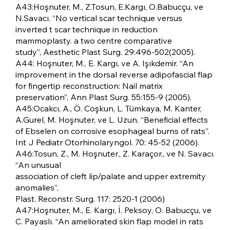
A43:Hoşnuter, M., Z.Tosun, E.Kargı, O.Babucçu, ve
N.Savacı. “No vertical scar technique versus
inverted t scar technique in reduction
mammoplasty. a two centre comparative
study”, Aesthetic Plast Surg. 29:496-502(2005).
A44: Hoşnuter, M., E. Kargı, ve A. Işıkdemir. “An
improvement in the dorsal reverse adipofascial flap
for fingertip reconstruction: Nail matrix
preservation”, Ann Plast Surg. 55:155-9 (2005).
A45:Ocakcı, A., Ö. Coşkun, L. Tümkaya, M. Kanter,
A.Gurel, M. Hoşnuter, ve L. Uzun. “Beneficial effects
of Ebselen on corrosive esophageal burns of rats”.
Int J Pediatr Otorhinolaryngol. 70: 45-52 (2006).
A46:Tosun, Z., M. Hoşnuter., Z. Karaçor., ve N. Savacı.
“An unusual
association of cleft lip/palate and upper extremity
anomalies”,
Plast. Reconstr. Surg. 117: 2520-1 (2006)
A47:Hoşnuter, M., E. Kargı, İ. Peksoy, O. Babucçu, ve
C. Payaslı. “An ameliorated skin flap model in rats