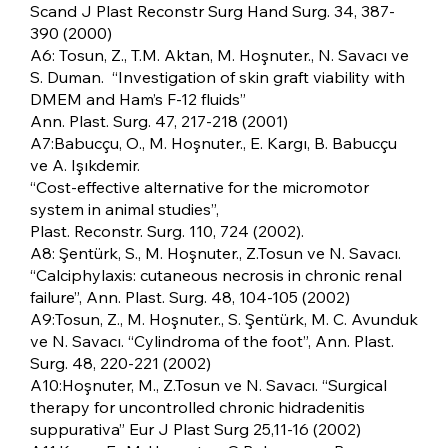
Scand J Plast Reconstr Surg Hand Surg. 34, 387-
390 (2000)
A6: Tosun, Z., T.M. Aktan, M. Hoşnuter., N. Savacı ve
S. Duman. “Investigation of skin graft viability with
DMEM and Ham’s F-12 fluids”
Ann. Plast. Surg. 47, 217-218 (2001)
A7:Babucçu, O., M. Hoşnuter., E. Kargı, B. Babucçu
ve A. Işıkdemir.
“Cost-effective alternative for the micromotor
system in animal studies”,
Plast. Reconstr. Surg. 110, 724 (2002).
A8: Şentürk, S., M. Hoşnuter., Z.Tosun ve N. Savacı.
“Calciphylaxis: cutaneous necrosis in chronic renal
failure”, Ann. Plast. Surg. 48, 104-105 (2002)
A9:Tosun, Z., M. Hoşnuter., S. Şentürk, M. C. Avunduk
ve N. Savacı. “Cylindroma of the foot”, Ann. Plast.
Surg. 48, 220-221 (2002)
A10:Hoşnuter, M., Z.Tosun ve N. Savacı. “Surgical
therapy for uncontrolled chronic hidradenitis
suppurativa” Eur J Plast Surg 25,11-16 (2002)