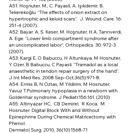
A51: Hoşnuter, M., C. Payasli, A. Işıkdemir, B.
Tekerekoğlu. “The effects of onion extract on
hypertrophic and keloid scars”. J. Wound. Care. 16:
251-4 (2007).
A52: Bayar. A, S. Keser, M. Hoşnuter, H.A. Tanrıverdi,
A. Ege. ”Lower limb compartment syndrome after
an uncomplicated labor”. Orthopedics. 30: 972-3
(2007).
A53: Kargi E, O Babuccu, H Altunkaya, M Hosnuter,
Y Ozer, B Babuccu, C Payasli. “Tramadol as a local
anaesthetic in tendon repair surgery of the hand”.
J Int Med Res. 2008 Sep-Oct;36(5):971-8.
A54: Ermis B, N Oztas, M Yildirim, M Hosnuter,
Yavuz T.Pulmonary hypoplasia in a newborn with
Goldenhar syndrome. J Pediatr.156:161. (2010)
A55: Altinyazar HC, CB Demirel, R Koca, M
Hosnuter. Digital Block With and Without
Epinephrine During Chemical Matricectomy with
Phenol.
Dermatol Surg. 2010, 36(10):1568-71