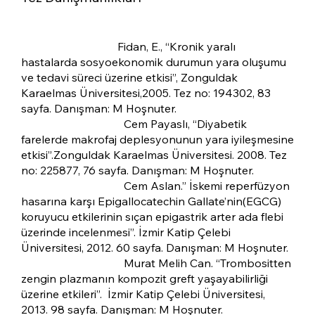
Yüksek lisans tezi:
Fidan, E., “Kronik yaralı
hastalarda sosyoekonomik durumun yara oluşumu
ve tedavi süreci üzerine etkisi”, Zonguldak
Karaelmas Üniversitesi,2005. Tez no: 194302, 83
sayfa. Danışman: M Hoşnuter.
Tıpta uzmanlık tezi:
Cem Payaslı, “Diyabetik
farelerde makrofaj deplesyonunun yara iyileşmesine
etkisi”.Zonguldak Karaelmas Üniversitesi. 2008. Tez
no: 225877, 76 sayfa. Danışman: M Hoşnuter.
Tıpta uzmanlık tezi:
Cem Aslan.” İskemi reperfüzyon
hasarına karşı Epigallocatechin Gallate’nin(EGCG)
koruyucu etkilerinin sıçan epigastrik arter ada flebi
üzerinde incelenmesi”. İzmir Katip Çelebi
Üniversitesi, 2012. 60 sayfa. Danışman: M Hoşnuter.
Tıpta uzmanlık tezi:
Murat Melih Can. “Trombositten
zengin plazmanın kompozit greft yaşayabilirliği
üzerine etkileri”. İzmir Katip Çelebi Üniversitesi,
2013. 98 sayfa. Danışman: M Hoşnuter.