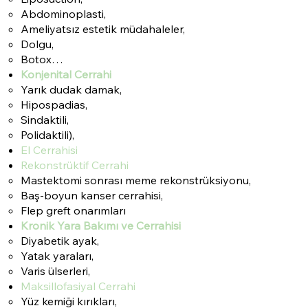
Abdominoplasti,
Ameliyatsız estetik müdahaleler,
Dolgu,
Botox…
Konjenital Cerrahi
Yarık dudak damak,
Hipospadias,
Sindaktili,
Polidaktili),
El Cerrahisi
Rekonstrüktif Cerrahi
Mastektomi sonrası meme rekonstrüksiyonu,
Baş-boyun kanser cerrahisi,
Flep greft onarımları
Kronik Yara Bakımı ve Cerrahisi
Diyabetik ayak,
Yatak yaraları,
Varis ülserleri,
Maksillofasiyal Cerrahi
Yüz kemiği kırıkları,