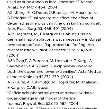
used as subcutaneous local anesthetic”, Anesth.
Analg. 99, 1461-1464 (2004)
A34:Kargı, E., O.Deren, O.Babucçu, M. Hoşnuter. ve
B.Erdoğan. “Dual synergistic effect: the effect of
dexamethasone plus carnitine on skin flap survival”,
Ann. Plast. Surg. 53, 488-491 (2004)
A35:Hoşnuter, M., E.Kargı ve O.Babucçu. “Is nail
germinal matrix ablation always necessary in dorsal
reverse adipofascial flap procedure for fingertip
reconstruction?”, Plast. Reconstr. Surg. 114,1678
(2004)
A36:Özer,T., A.Borazan, M. Hosnuter, E. Kargı, A.
Savranlar, ve A. Yılmaz. “Calciphylaxis involving
both the upper and lower extremities”, Acta Medica
(Hradec Kralove).47,277-279 (2004)
A37:Gürel, A., F.Armutçu, M. Hoşnuter, M.Ünalacak,
E.Kargı ve C.Altınyazar.
“Caffeic acid phenethyl ester improves oxidative
organ damage in rat model of thermal
trauma”, Physiol. Res. 53,675-682 (2004)
A38: Savacı, N., Z.Tosun, ve M. Hoşnuter “A simple