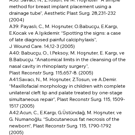
method for breast implant placement using a
drainage tube”, Aesthetic Plast Surg. 28,231-232
(2004)
A39: Payaslı, C., M. Hoşnuter, O.Babucçu, E.Kargı,
E.Kocak ve A.Işıkdemir. “Spotting the signs: a case
of late diagnosed painful calciphylaxis”,
J Wound Care. 14,12-3 (2005)
A40: Babucçu, O., I.Peksoy, M. Hoşnuter, E. Kargı, ve
B.Babucçu. “Anatomical limits in the cleansing of the
nasal cavity in rhinoplasty surgery”,
Plast Reconstr Surg. 115,657-8. (2005)
A41:Savacı, N., M. Hoşnuter, Z.Tosun, ve A.Demir.
“Maxillofacial morphology in children with complete
unilateral cleft lip and palate treated by one-stage
simultaneous repair”, Plast Reconstr Surg. 115, 1509-
1517 (2005)
A42:Acun, C., E.Kargı, G.Üstündağ, M. Hoşnuter, ve
G. Numanoğlu. “Subcutaneous fat necrosis of the
newborn”, Plast Reconstr Surg. 115, 1790-1792
(2005)