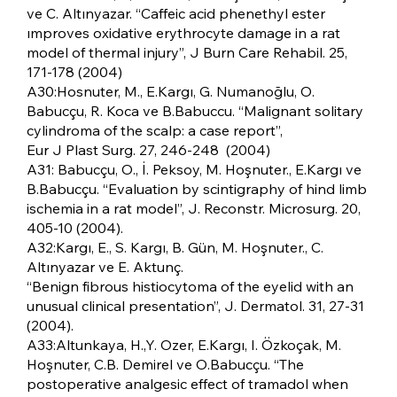
ve C. Altınyazar. “Caffeic acid phenethyl ester
ımproves oxidative erythrocyte damage in a rat
model of thermal injury”, J Burn Care Rehabil. 25,
171-178 (2004)
A30:Hosnuter, M., E.Kargı, G. Numanoğlu, O.
Babucçu, R. Koca ve B.Babuccu. “Malignant solitary
cylindroma of the scalp: a case report”,
Eur J Plast Surg. 27, 246-248 (2004)
A31: Babucçu, O., İ. Peksoy, M. Hoşnuter., E.Kargı ve
B.Babucçu. “Evaluation by scintigraphy of hind limb
ischemia in a rat model”, J. Reconstr. Microsurg. 20,
405-10 (2004).
A32:Kargı, E., S. Kargı, B. Gün, M. Hoşnuter., C.
Altınyazar ve E. Aktunç.
“Benign fibrous histiocytoma of the eyelid with an
unusual clinical presentation”, J. Dermatol. 31, 27-31
(2004).
A33:Altunkaya, H.,Y. Ozer, E.Kargı, I. Özkoçak, M.
Hoşnuter, C.B. Demirel ve O.Babucçu. “The
postoperative analgesic effect of tramadol when