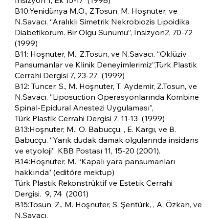
İnsizyon 1, Ek 15-17 (1998)
B10:Yenidünya M.O., Z.Tosun, M. Hoşnuter, ve
N.Savacı. “Aralıklı Simetrik Nekrobiozis Lipoidika
Diabetikorum. Bir Olgu Sunumu”, İnsizyon2, 70-72
(1999)
B11: Hoşnuter, M., Z.Tosun, ve N.Savacı. “Oklüziv
Pansumanlar ve Klinik Deneyimlerimiz”,Türk Plastik
Cerrahi Dergisi 7, 23-27 (1999)
B12: Tuncer, S., M. Hoşnuter, T. Aydemir, Z.Tosun, ve
N.Savacı. “Liposuction Operasyonlarında Kombine
Spinal-Epidural Anestezi Uygulaması”,
Türk Plastik Cerrahi Dergisi 7, 11-13 (1999)
B13:Hoşnuter, M., O. Babucçu, , E. Kargı, ve B.
Babucçu. “Yarık dudak damak olgularında insidans
ve etyoloji”, KBB Postası 11, 15-20 (2001).
B14:Hoşnuter, M. “Kapalı yara pansumanları
hakkında” (editöre mektup)
Türk Plastik Rekonstrüktif ve Estetik Cerrahi
Dergisi. 9, 74 (2001)
B15:Tosun, Z., M. Hoşnuter, S. Şentürk, , A. Özkan, ve
N.Savacı.