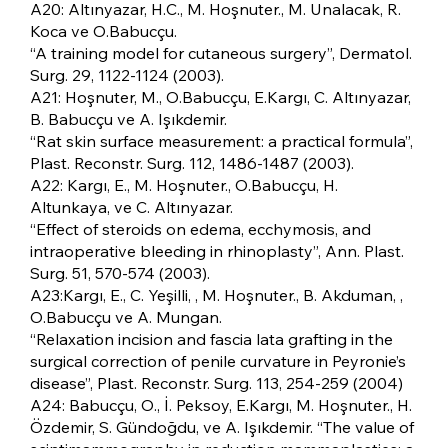
A20: Altınyazar, H.C., M. Hoşnuter., M. Unalacak, R.
Koca ve O.Babucçu.
“A training model for cutaneous surgery”, Dermatol.
Surg. 29, 1122-1124 (2003).
A21: Hoşnuter, M., O.Babucçu, E.Kargı, C. Altınyazar,
B. Babucçu ve A. Işıkdemir.
“Rat skin surface measurement: a practical formula”,
Plast. Reconstr. Surg. 112, 1486-1487 (2003).
A22: Kargı, E., M. Hoşnuter., O.Babucçu, H.
Altunkaya, ve C. Altınyazar.
“Effect of steroids on edema, ecchymosis, and
intraoperative bleeding in rhinoplasty”, Ann. Plast.
Surg. 51, 570-574 (2003).
A23:Kargı, E., C. Yeşilli, , M. Hoşnuter., B. Akduman, ,
O.Babucçu ve A. Mungan.
“Relaxation incision and fascia lata grafting in the
surgical correction of penile curvature in Peyronie’s
disease”, Plast. Reconstr. Surg. 113, 254-259 (2004)
A24: Babucçu, O., İ. Peksoy, E.Kargı, M. Hoşnuter., H.
Özdemir, S. Gündoğdu, ve A. Işıkdemir. “The value of