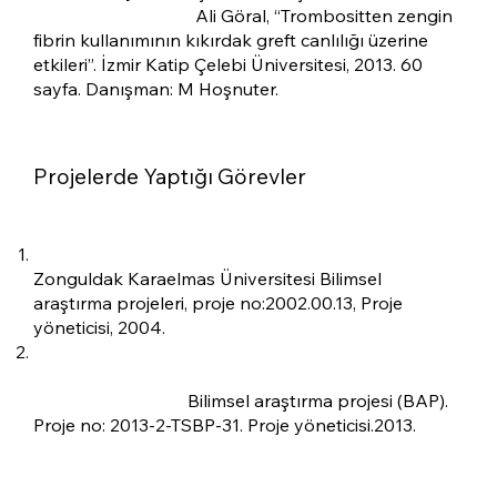
Tıpta uzmanlık tezi:
Ali Göral, “Trombositten zengin
fibrin kullanımının kıkırdak greft canlılığı üzerine
etkileri”. İzmir Katip Çelebi Üniversitesi, 2013. 60
sayfa. Danışman: M Hoşnuter.
Projelerde Yaptığı Görevler
“Thimosine alfa-1’in yara iyileşmesi üzerine etkisi”.
Zonguldak Karaelmas Üniversitesi Bilimsel
araştırma projeleri, proje no:2002.00.13, Proje
yöneticisi, 2004.
“İnsan kaynaklı plateletten zengin plazmanın(PRP)
kriyoprezervasyon sonrası etkinliğinin
değerlendirilmesi”.
Bilimsel araştırma projesi (BAP).
Proje no: 2013-2-TSBP-31. Proje yöneticisi.2013.