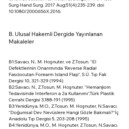
Surg Hand Surg. 2017 Aug;51(4):235-239. doi:
10.1080/2000656X.2016.
B. Ulusal Hakemli Dergide Yayınlanan
Makaleler
B1:Savacı, N., M. Hoşnuter, ve Z.Tosun. “El
Defektlerinin Onarımında ‘Reverse Radial
Fasciocutan Forearm Island Flap”, S.Ü. Tıp Fak
Dergisi 10, 321-329 (1994)
B2:Savacı, N., Z.Tosun, M. Hoşnuter. “Hemanjiom
Tedavisinde İnterferon a 2a Kullanımı”,Türk Plastik
Cerrahi Dergisi 3,188-191 (1995)
B3:Yenidünya, M.O., Z.Tosun, M. Hoşnuter, N.Savacı.
“Doğumsal Dev Nevüslere Hangi Gözle Bakmalı?”İç
Anadolu Tıp Dergisi 5, 203-208 (1995)
B4:Yenidünya, M.O., M. Hoşnuter, Z.Tosun, N.Savacı.