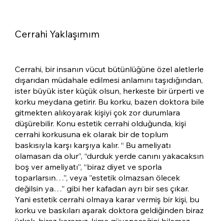
Cerrahi Yaklaşımım
Cerrahi, bir insanın vücut bütünlüğüne özel aletlerle
dışarıdan müdahale edilmesi anlamını taşıdığından,
ister büyük ister küçük olsun, herkeste bir ürperti ve
korku meydana getirir. Bu korku, bazen doktora bile
gitmekten alıkoyarak kişiyi çok zor durumlara
düşürebilir. Konu estetik cerrahi olduğunda, kişi
cerrahi korkusuna ek olarak bir de toplum
baskısıyla karşı karşıya kalır. “ Bu ameliyatı
olamasan da olur”, “durduk yerde canını yakacaksın
boş ver ameliyatı”, “biraz diyet ve sporla
toparlarsın…”, veya ”estetik olmazsan ölecek
değilsin ya…” gibi her kafadan ayrı bir ses çıkar.
Yani estetik cerrahi olmaya karar vermiş bir kişi, bu
korku ve baskıları aşarak doktora geldiğinden biraz
ürkek, biraz kararsız, kime güveneceğini bilemez