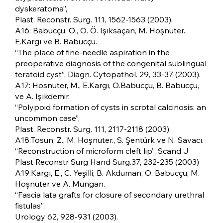
dyskeratoma”,
Plast. Reconstr. Surg. 111, 1562-1563 (2003).
A16: Babucçu, O., O. Ö. Işıksaçan, M. Hoşnuter.,
E.Kargı ve B. Babucçu.
“The place of fine-needle aspiration in the
preoperative diagnosis of the congenital sublingual
teratoid cyst”, Diagn. Cytopathol. 29, 33-37 (2003).
A17: Hosnuter, M., E.Kargı, O.Babucçu, B. Babucçu,
ve A. Işıkdemir.
“Polypoid formation of cysts in scrotal calcinosis: an
uncommon case”,
Plast. Reconstr. Surg. 111, 2117-2118 (2003).
A18:Tosun, Z., M. Hoşnuter., S. Şentürk ve N. Savacı.
“Reconstruction of microform cleft lip”, Scand J
Plast Reconstr Surg Hand Surg.37, 232-235 (2003)
A19:Kargı, E., C. Yeşilli, B. Akduman, O. Babucçu, M.
Hoşnuter ve A. Mungan.
“Fascia lata grafts for closure of secondary urethral
fistulas”,
Urology 62, 928-931 (2003).