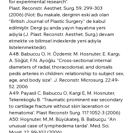
for experimental research”.
Plast. Reconstr. Aesthet. Surg. 59, 299-303
(2006) (Not: Bu makale, derginin eski adı olan
“British Journal of Plastic Surgery” de kabul
edilmiştir. Dergi şu anda yayın hayatına yeni
adıyla (J. Plast. Reconstr. Aesthet. Surg.) devam
etmekte ve bilimsel indexlerde yeni adıyla
listelenmektedir).
A48: Babuccu O, H. Özdemir, M. Hosnuter, E. Kargı,
A. Söğüt, F.N. Ayoğlu. “Cross-sectional internal
diameters of radial, thoracodorsal, and dorsalis
pedis arteries in children: relationship to subject sex,
age, and body size”. J. Reconstr. Microsurg. 22:49-
52. 2006
A49: Payasli C, Babuccu O, Kargi E, M. Hosnuter,
Tekerekoglu B. “Traumatic prominent ear secondary
to cartilage fracture without skin laceration or
hematoma”. Plast Reconstr Surg. 117:1052-3 (2006)
A50: Hoşnuter, M.,M. Büyükateş, B. Babucçu. “An
unusual case of lymphedema tarda”. Med. Sci.
Monit. 12: 99-102 (2006).