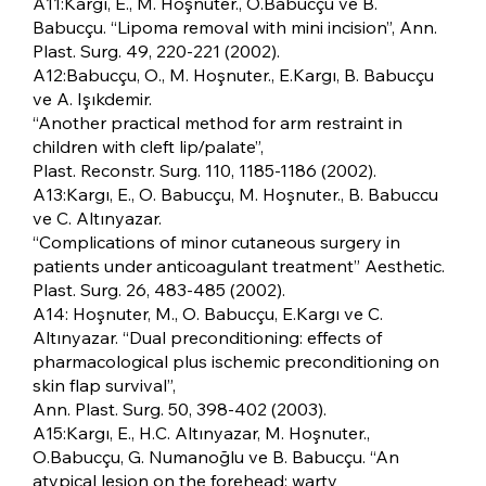
A11:Kargı, E., M. Hoşnuter., O.Babucçu ve B.
Babucçu. “Lipoma removal with mini incision”, Ann.
Plast. Surg. 49, 220-221 (2002).
A12:Babucçu, O., M. Hoşnuter., E.Kargı, B. Babucçu
ve A. Işıkdemir.
“Another practical method for arm restraint in
children with cleft lip/palate”,
Plast. Reconstr. Surg. 110, 1185-1186 (2002).
A13:Kargı, E., O. Babucçu, M. Hoşnuter., B. Babuccu
ve C. Altınyazar.
“Complications of minor cutaneous surgery in
patients under anticoagulant treatment” Aesthetic.
Plast. Surg. 26, 483-485 (2002).
A14: Hoşnuter, M., O. Babucçu, E.Kargı ve C.
Altınyazar. “Dual preconditioning: effects of
pharmacological plus ischemic preconditioning on
skin flap survival”,
Ann. Plast. Surg. 50, 398-402 (2003).
A15:Kargı, E., H.C. Altınyazar, M. Hoşnuter.,
O.Babucçu, G. Numanoğlu ve B. Babucçu. “An
atypical lesion on the forehead: warty