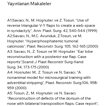
Yayınlanan Makaleler
A1:Savacı, N., M. Hoşnuter. ve Z. Tosun. “Use of
reverse triangular V-Y flaps to create a web space
in syndactyly”, Ann. Plast. Surg. 42, 540-544 (1999)
A2:Savacı, N., M.C. Avunduk, Z.Tosun, ve M.
Hoşnuter. “Hyperphosphatemic tumoral
calcinosis”, Plast. Reconstr. Surg. 105, 162-165 (2000)
A3: Savacı, N., Z. Tosun ve M. Hoşnuter. “Ear lobe
reconstruction with a posterior ear flap. Case
reports”,Scand J Plast Reconstr Surg Hand
Surg. 34, 173-175 (2000)
A4: Hosnuter, M., Z. Tosun ve N. Savacı. “A
nonanimal model for microsurgical training with
adventitial stripping”, Plast. Reconstr. Surg.106, 958-
959 (2000)
A5: Tosun, Z., M. Hoşnuter. ve N. Savacı.
“Reconstruction of defects of the dorsum of the
nose with bilateral transposition flaps. Case report”,