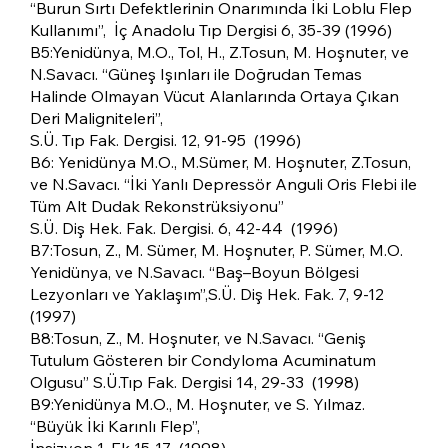
“Burun Sırtı Defektlerinin Onarımında İki Loblu Flep
Kullanımı”, İç Anadolu Tıp Dergisi 6, 35-39 (1996)
B5:Yenidünya, M.O., Tol, H., Z.Tosun, M. Hoşnuter, ve
N.Savacı. “Güneş Işınları ile Doğrudan Temas
Halinde Olmayan Vücut Alanlarında Ortaya Çıkan
Deri Maligniteleri”,
S.Ü. Tıp Fak. Dergisi. 12, 91-95 (1996)
B6: Yenidünya M.O., M.Sümer, M. Hoşnuter, Z.Tosun,
ve N.Savacı. “İki Yanlı Depressör Anguli Oris Flebi ile
Tüm Alt Dudak Rekonstrüksiyonu”
S.Ü. Diş Hek. Fak. Dergisi. 6, 42-44 (1996)
B7:Tosun, Z., M. Sümer, M. Hoşnuter, P. Sümer, M.O.
Yenidünya, ve N.Savacı. “Baş–Boyun Bölgesi
Lezyonları ve Yaklaşım”,S.Ü. Diş Hek. Fak. 7, 9-12
(1997)
B8:Tosun, Z., M. Hoşnuter, ve N.Savacı. “Geniş
Tutulum Gösteren bir Condyloma Acuminatum
Olgusu” S.Ü.Tıp Fak. Dergisi 14, 29-33 (1998)
B9:Yenidünya M.O., M. Hoşnuter, ve S. Yılmaz.
“Büyük İki Karınlı Flep”,