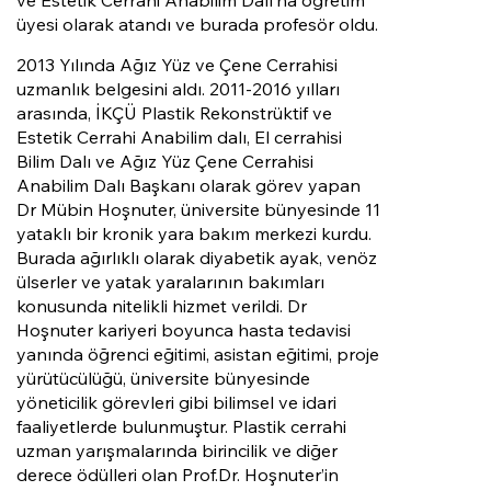
ve Estetik Cerrahi Anabilim Dalı’na öğretim
üyesi olarak atandı ve burada profesör oldu.
2013 Yılında Ağız Yüz ve Çene Cerrahisi
uzmanlık belgesini aldı. 2011-2016 yılları
arasında, İKÇÜ Plastik Rekonstrüktif ve
Estetik Cerrahi Anabilim dalı, El cerrahisi
Bilim Dalı ve Ağız Yüz Çene Cerrahisi
Anabilim Dalı Başkanı olarak görev yapan
Dr Mübin Hoşnuter, üniversite bünyesinde 11
yataklı bir kronik yara bakım merkezi kurdu.
Burada ağırlıklı olarak diyabetik ayak, venöz
ülserler ve yatak yaralarının bakımları
konusunda nitelikli hizmet verildi. Dr
Hoşnuter kariyeri boyunca hasta tedavisi
yanında öğrenci eğitimi, asistan eğitimi, proje
yürütücülüğü, üniversite bünyesinde
yöneticilik görevleri gibi bilimsel ve idari
faaliyetlerde bulunmuştur. Plastik cerrahi
uzman yarışmalarında birincilik ve diğer
derece ödülleri olan Prof.Dr. Hoşnuter’in