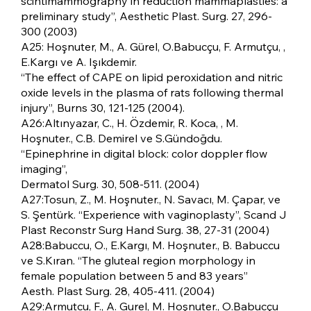
scintimammography in reduction mammaplasties: a
preliminary study”, Aesthetic Plast. Surg. 27, 296-
300 (2003)
A25: Hoşnuter, M., A. Gürel, O.Babucçu, F. Armutçu, ,
E.Kargı ve A. Işıkdemir.
“The effect of CAPE on lipid peroxidation and nitric
oxide levels in the plasma of rats following thermal
injury”, Burns 30, 121-125 (2004).
A26:Altınyazar, C., H. Özdemir, R. Koca, , M.
Hoşnuter., C.B. Demirel ve S.Gündoğdu.
“Epinephrine in digital block: color doppler flow
imaging”,
Dermatol Surg. 30, 508-511. (2004)
A27:Tosun, Z., M. Hoşnuter., N. Savacı, M. Çapar, ve
S. Şentürk. “Experience with vaginoplasty”, Scand J
Plast Reconstr Surg Hand Surg. 38, 27-31 (2004)
A28:Babuccu, O., E.Kargı, M. Hoşnuter., B. Babuccu
ve S.Kıran. “The gluteal region morphology in
female population between 5 and 83 years”
Aesth. Plast Surg. 28, 405-411. (2004)
A29:Armutcu, F., A. Gurel, M. Hoşnuter., O.Babucçu