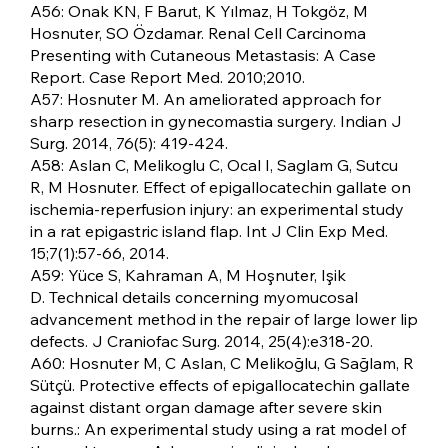
A56: Onak KN, F Barut, K Yılmaz, H Tokgöz, M
Hosnuter, SO Özdamar. Renal Cell Carcinoma
Presenting with Cutaneous Metastasis: A Case
Report. Case Report Med. 2010;2010.
A57: Hosnuter M. An ameliorated approach for
sharp resection in gynecomastia surgery. Indian J
Surg. 2014, 76(5): 419-424.
A58: Aslan C, Melikoglu C, Ocal I, Saglam G, Sutcu
R, M Hosnuter. Effect of epigallocatechin gallate on
ischemia-reperfusion injury: an experimental study
in a rat epigastric island flap. Int J Clin Exp Med.
15;7(1):57-66, 2014.
A59: Yüce S, Kahraman A, M Hoşnuter, Işik
D. Technical details concerning myomucosal
advancement method in the repair of large lower lip
defects. J Craniofac Surg. 2014, 25(4):e318-20.
A60: Hosnuter M, C Aslan, C Melikoğlu, G Sağlam, R
Sütçü. Protective effects of epigallocatechin gallate
against distant organ damage after severe skin
burns.: An experimental study using a rat model of