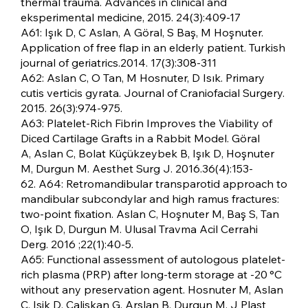
thermal trauma. Advances in clinical and
eksperimental medicine, 2015. 24(3):409-17
A61: Işık D, C Aslan, A Göral, S Baş, M Hoşnuter.
Application of free flap in an elderly patient. Turkish
journal of geriatrics.2014. 17(3):308-311
A62: Aslan C, O Tan, M Hosnuter, D Isık. Primary
cutis verticis gyrata. Journal of Craniofacial Surgery.
2015. 26(3):974-975.
A63: Platelet-Rich Fibrin Improves the Viability of
Diced Cartilage Grafts in a Rabbit Model. Göral
A, Aslan C, Bolat Küçükzeybek B, Işık D, Hoşnuter
M, Durgun M. Aesthet Surg J. 2016.36(4):153-
62. A64: Retromandibular transparotid approach to
mandibular subcondylar and high ramus fractures:
two-point fixation. Aslan C, Hoşnuter M, Baş S, Tan
O, Işık D, Durgun M. Ulusal Travma Acil Cerrahi
Derg. 2016 ;22(1):40-5.
A65: Functional assessment of autologous platelet-
rich plasma (PRP) after long-term storage at -20 °C
without any preservation agent. Hosnuter M, Aslan
C, Isik D, Caliskan G, Arslan B, Durgun M. J Plast