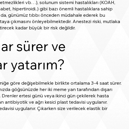
yetmezlikleri vb…), solunum sistemi hastalıkları (KOAH,
et, hipertiroidi..) gibi bazı önemli hastalıklara sahip
sa da, günümüz tıbbı önceden müdahale ederek bu
taya çıkmasını önleyebilmektedir. Anestezi riski, mutlaka
recek kadar büyük bir risk değildir.
ar sürer ve
r yatarım?
ğe göre değişebilmekle birlikte ortalama 3-4 saat sürer.
nızda göğsünüzde her iki meme yan tarafından dışarı
 Drenler ertesi günü veya ikinci gün çekilerek hasta
antibiyotik ve ağrı kesici plast tedavisi uygulanır.
davisi uygulanır. Çıkarken size verilecek elastik bir