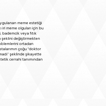
ygulanan meme estetiği
 iri meme olguları için bu
i, bademcik veya fıtık
 şeklini değiştirmekten
blemlerini ortadan
stalarımın çoğu “doktor
madı” şeklinde şikayette
tetik cerrahi tanımından