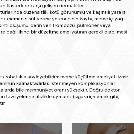
n flasterlere karşı gelişen dermatitler,
larında düzensizlik, kötü görünümlü ve kaşıntılı yara izi
aybı, memenin süt verme yeteneğinin kaybı, meme içi yağ
kıntı oluşumu, derin ven trombozu, pulmoner veya
e bağlı ikinci bir düzeltme ameliyatının gerekli olabilmesi
 rahatlıkla söyleyebilirim: meme küçültme ameliyatı izmir
 memnun kalmaktadırlar. İstenmeyen komplikasyonlar
talarda bile memnuniyet oranı yüksektir. Doğru doktor
tavsiyelerine titizlikle uymanız (sigara içmemek gibi)
ır.