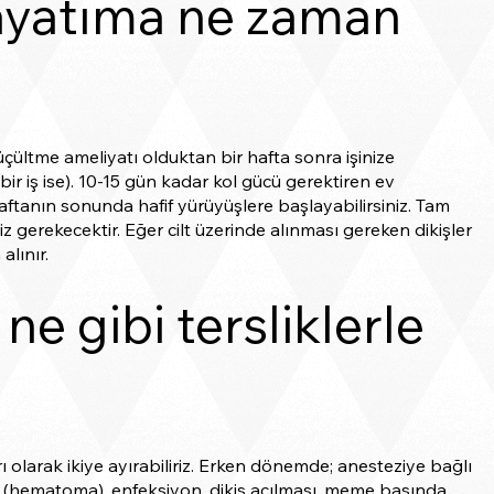
ayatıma ne zaman
ltme ameliyatı olduktan bir hafta sonra işinize
ir iş ise). 10-15 gün kadar kol gücü gerektiren ev
haftanın sonunda hafif yürüyüşlere başlayabilirsiniz. Tam
iz gerekecektir. Eğer cilt üzerinde alınması gereken dikişler
lınır.
e gibi tersliklerle
larak ikiye ayırabiliriz. Erken dönemde; anesteziye bağlı
mi (hematoma), enfeksiyon, dikiş açılması, meme başında