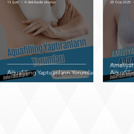
13 Şub
4 dakikada okunur
25 Oca 2025
Ameliyat
Aquafilling Yaptıranların Yorumları
Aquafill