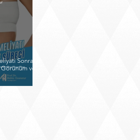
ur
iyatı Sonrası
r, Görünüm ve