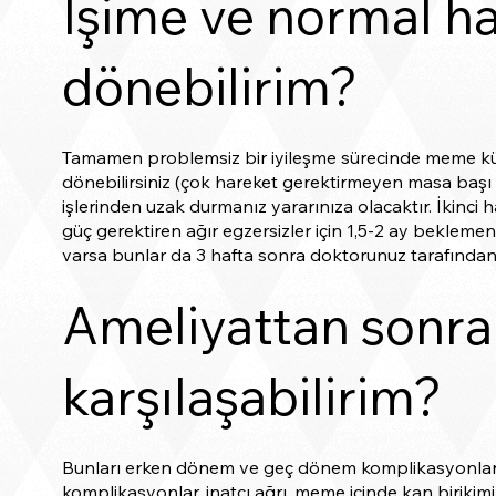
İşime ve normal h
dönebilirim?
Tamamen problemsiz bir iyileşme sürecinde meme küçü
dönebilirsiniz (çok hareket gerektirmeyen masa başı b
işlerinden uzak durmanız yararınıza olacaktır. İkinci 
güç gerektiren ağır egzersizler için 1,5-2 ay beklemen
varsa bunlar da 3 hafta sonra doktorunuz tarafından a
Ameliyattan sonra n
karşılaşabilirim?
Bunları erken dönem ve geç dönem komplikasyonları o
komplikasyonlar, inatçı ağrı, meme içinde kan biriki