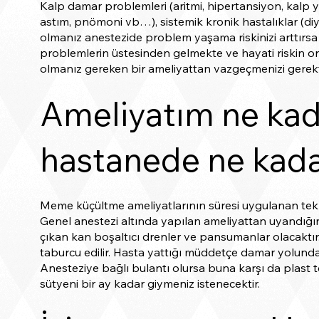
Kalp damar problemleri (aritmi, hipertansiyon, kalp 
astım, pnömoni vb…), sistemik kronik hastalıklar (diyab
olmanız anestezide problem yaşama riskinizi arttır
problemlerin üstesinden gelmekte ve hayati riskin or
olmanız gereken bir ameliyattan vazgeçmenizi gerekti
Ameliyatım ne kad
hastanede ne kada
Meme küçültme ameliyatlarının süresi uygulanan tekni
Genel anestezi altında yapılan ameliyattan uyandığı
çıkan kan boşaltıcı drenler ve pansumanlar olacaktır.
taburcu edilir. Hasta yattığı müddetçe damar yolundan 
Anesteziye bağlı bulantı olursa buna karşı da plast te
sütyeni bir ay kadar giymeniz istenecektir.