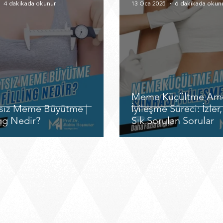
4 dakikada okunur
13 Oca 2025
6 dakikada okun
Meme Küçültme Amel
sız Meme Büyütme |
İyileşme Süreci: İzle
ing Nedir?
Sık Sorulan Sorular