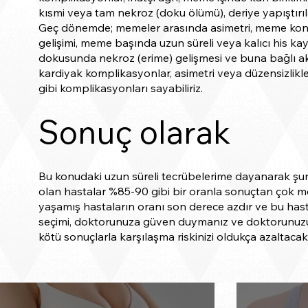
kısmi veya tam nekroz (doku ölümü), deriye yapıştırıla
Geç dönemde; memeler arasında asimetri, meme kontur
gelişimi, meme başında uzun süreli veya kalıcı his k
dokusunda nekroz (erime) gelişmesi ve buna bağlı a
kardiyak komplikasyonlar, asimetri veya düzensizlikler
gibi komplikasyonları sayabiliriz.
Sonuç olarak
Bu konudaki uzun süreli tecrübelerime dayanarak şunu
olan hastalar %85-90 gibi bir oranla sonuçtan çok
yaşamış hastaların oranı son derece azdır ve bu has
seçimi, doktorunuza güven duymanız ve doktorunuzun 
kötü sonuçlarla karşılaşma riskinizi oldukça azaltacakt