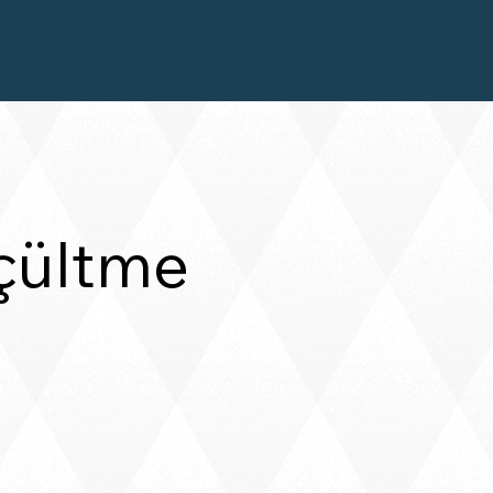
çültme