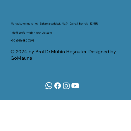
Manavkuyu mahallesi, Sakarya caddesi, No:74, Daire:1, Bayraklı İZMİR
info@profdrmubinhosnuter.com
+90 (541) 480 72 93
© 2024 by Prof.Dr.Mübin Hoşnuter. Designed by
GoMauna