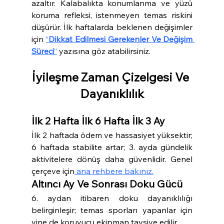
azaltır. Kalabalıkta konumlanma ve yüzü 
koruma refleksi, istenmeyen temas riskini 
düşürür. İlk haftalarda beklenen değişimler 
için 
“
Dikkat Edilmesi Gerekenler Ve Değişim 
Süreci
”
 yazısına göz atabilirsiniz.
İyileşme Zaman Çizelgesi Ve 
Dayanıklılık
İlk 2 Hafta İlk 6 Hafta İlk 3 Ay
İlk 2 haftada ödem ve hassasiyet yüksektir; 
6 haftada stabilite artar; 3. ayda gündelik 
aktivitelere dönüş daha güvenlidir. Genel 
çerçeve için
 ana rehbere bakınız.
Altıncı Ay Ve Sonrası Doku Gücü
6. aydan itibaren doku dayanıklılığı 
belirginleşir; temas sporları yapanlar için 
yine de koruyucu ekipman tavsiye edilir.