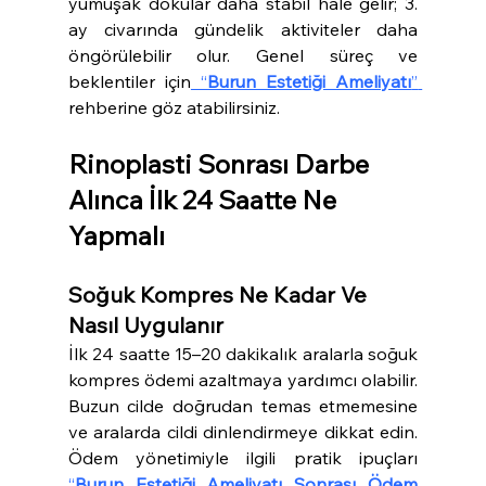
yumuşak dokular daha stabil hâle gelir; 3. 
ay civarında gündelik aktiviteler daha 
öngörülebilir olur. Genel süreç ve 
beklentiler için
 “
Burun Estetiği Ameliyatı
” 
rehberine göz atabilirsiniz.
Rinoplasti Sonrası Darbe 
Alınca İlk 24 Saatte Ne 
Yapmalı
Soğuk Kompres Ne Kadar Ve 
Nasıl Uygulanır
İlk 24 saatte 15–20 dakikalık aralarla soğuk 
kompres ödemi azaltmaya yardımcı olabilir. 
Buzun cilde doğrudan temas etmemesine 
ve aralarda cildi dinlendirmeye dikkat edin. 
Ödem yönetimiyle ilgili pratik ipuçları 
“
Burun Estetiği Ameliyatı Sonrası Ödem 