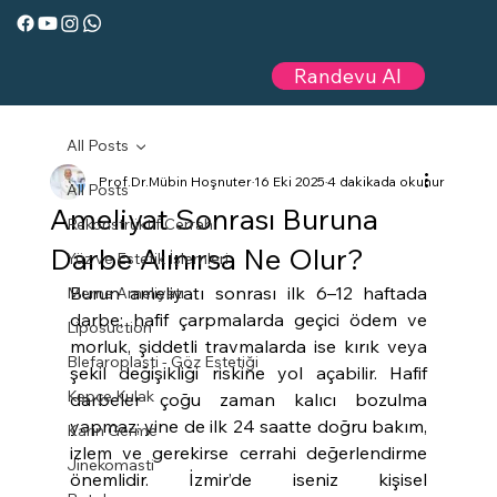
Randevu Al
All Posts
Prof.Dr.Mübin Hoşnuter
16 Eki 2025
4 dakikada okunur
All Posts
Ameliyat Sonrası Buruna
Rekonstrüktif Cerrahi
Darbe Alınırsa Ne Olur?
Yüz ve Estetik İşlemleri
Burun ameliyatı sonrası ilk 6–12 haftada 
Meme Ameliyatı
darbe; hafif çarpmalarda geçici ödem ve 
Liposuction
morluk, şiddetli travmalarda ise kırık veya 
Blefaroplasti - Göz Estetiği
şekil değişikliği riskine yol açabilir. Hafif 
Kepçe Kulak
darbeler çoğu zaman kalıcı bozulma 
yapmaz; yine de ilk 24 saatte doğru bakım, 
Karın Germe
izlem ve gerekirse cerrahi değerlendirme 
Jinekomasti
önemlidir. İzmir’de iseniz kişisel 