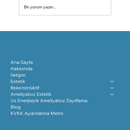
Bir yorum yazın...
Burun Estetiği Ameliyatı Sonrası Ödemin
Giderilmesi
Ana Sayfa
Hakkımda
İletişim
Estetik
Rekonstrüktif
Ameliyatsız Estetik
Us Enerjisiyle Ameliyatsız Zayıflama
Blog
KVKK Aydınlatma Metni