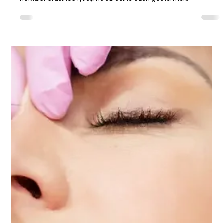
16 Eki 2025
4 dakikada okunur
Ameliyat Sonrası Buruna Darbe
Alınırsa Ne Olur?
Burun estetiği ameliyatı sonrası dikkat edilmesi gereken önemli
noktalar arasında iyileşme sürecine özen göstermek.