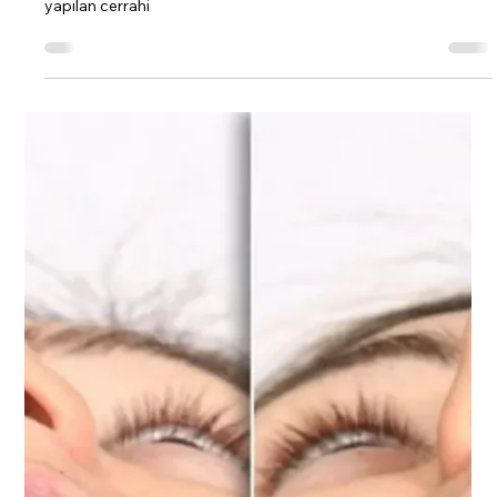
Prof.Dr.Mübin Hoşnuter
14 Eki 2024
15 dakikada okunur
Burun Estetiği Ameliyatı
Burun ameliyatı, tıbbi terim olarak rinoplasti olarak bilinir ve
burnun şeklini, boyutunu veya işlevini düzeltmek amacıyla
yapılan cerrahi