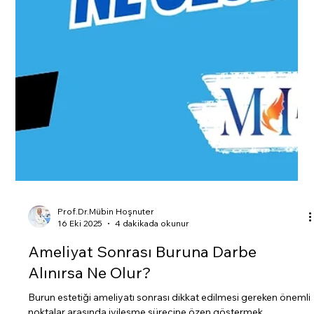
Prof.Dr.Mübin Hoşnuter