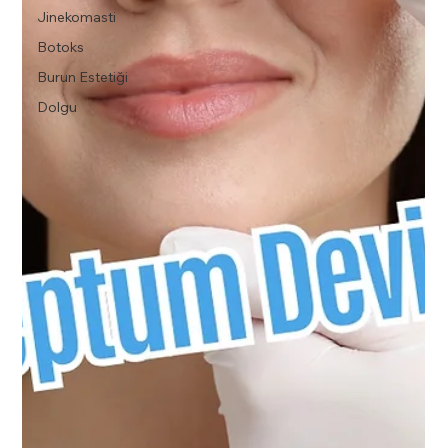
Jinekomasti
Botoks
Burun Estetiği
Dolgu