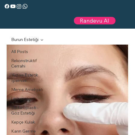
Randevu Al
Burun Estetiği
All Posts
Rekonstrüktif
Cerrahi
Yüz ve Estetik
İşlemleri
Meme Ameliyatı
Liposuction
Blefaroplasti -
Göz Estetiği
Kepçe Kulak
Karın Germe