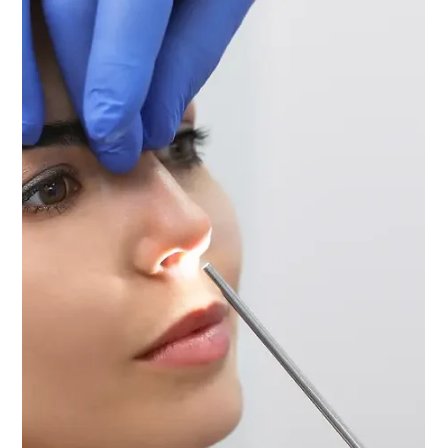
Prof.Dr.Mübin Hoşnuter
11 Eki 2024
5 dakikada okunur
Burun Estetiği Ameliyatı Sonrası
Dikkat Edilmesi Gerekenler ve Değişim
Süreci
Burun estetiği ameliyatı sonrası dikkat edilmesi gereken önemli
noktalar arasında iyileşme sürecine özen göstermek.