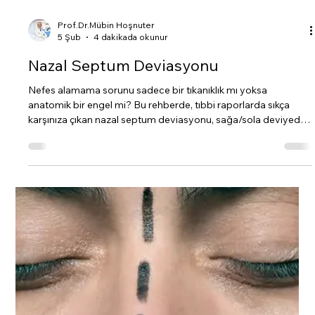
Prof.Dr.Mübin Hoşnuter
5 Şub
4 dakikada okunur
Nazal Septum Deviasyonu
Nefes alamama sorunu sadece bir tıkanıklık mı yoksa
anatomik bir engel mi? Bu rehberde, tıbbi raporlarda sıkça
karşınıza çıkan nazal septum deviasyonu, sağa/sola deviyedir
gibi terimlerin anlamlarını ve tedavi yöntemlerini en sade
haliyle inceliyoruz.