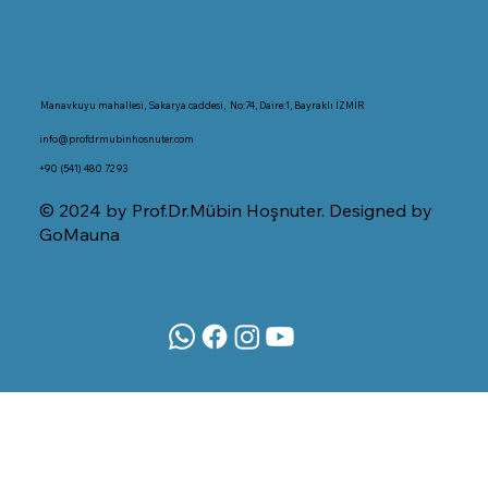
Manavkuyu mahallesi, Sakarya caddesi, No:74, Daire:1, Bayraklı İZMİR
info@profdrmubinhosnuter.com
+90 (541) 480 72 93
© 2024 by Prof.Dr.Mübin Hoşnuter. Designed by
GoMauna