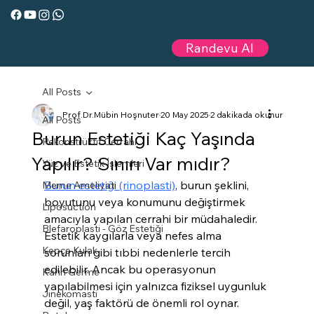
Randevu Al
All Posts
Prof.Dr.Mübin Hoşnuter
20 May 2025
2 dakikada okunur
All Posts
Burun Estetiği Kaç Yaşında
Rekonstrüktif Cerrahi
Yapılır? Sınırı Var mıdır?
Yüz ve Estetik İşlemleri
Burun estetiği (rinoplasti)
, burun şeklini, 
Meme Ameliyatı
boyutunu veya konumunu değiştirmek 
Liposuction
amacıyla yapılan cerrahi bir müdahaledir. 
Blefaroplasti - Göz Estetiği
Estetik kaygılarla veya nefes alma 
Kepçe Kulak
sorunları gibi tıbbi nedenlerle tercih 
edilebilir. Ancak bu operasyonun 
Karın Germe
yapılabilmesi için yalnızca fiziksel uygunluk 
Jinekomasti
değil, yaş faktörü de önemli rol oynar.