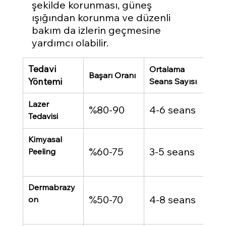
şekilde korunması, güneş 
ışığından korunma ve düzenli 
bakım da izlerin geçmesine 
yardımcı olabilir.
Tedavi 
Ortalama 
Yan 
Başarı Oranı
Yöntemi
Seans Sayısı
Haf
Lazer 
%80-90
4-6 seans
kız
Tedavisi
Geç
Kimyasal 
%60-75
3-5 seans
ya
Peeling
hiss
Cilt
Dermabrazy
%50-70
4-8 seans
has
on
i