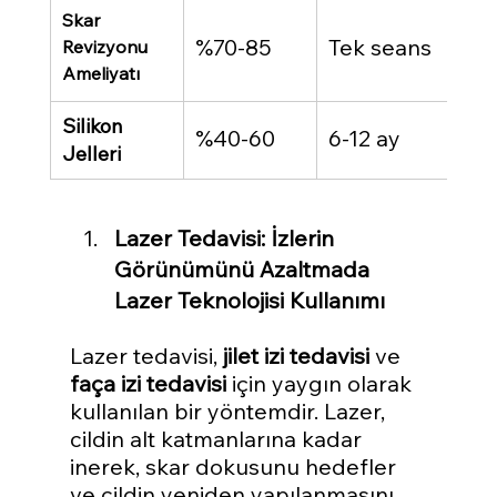
Ame
Skar 
%70-85
Tek seans
son
Revizyonu 
şişl
Ameliyatı
Cilt
Silikon 
%40-60
6-12 ay
tah
Jelleri
Lazer Tedavisi: İzlerin 
Görünümünü Azaltmada 
Lazer Teknolojisi Kullanımı
Lazer tedavisi, 
jilet izi tedavisi
 ve 
faça izi tedavisi
 için yaygın olarak 
kullanılan bir yöntemdir. Lazer, 
cildin alt katmanlarına kadar 
inerek, skar dokusunu hedefler 
ve cildin yeniden yapılanmasını 