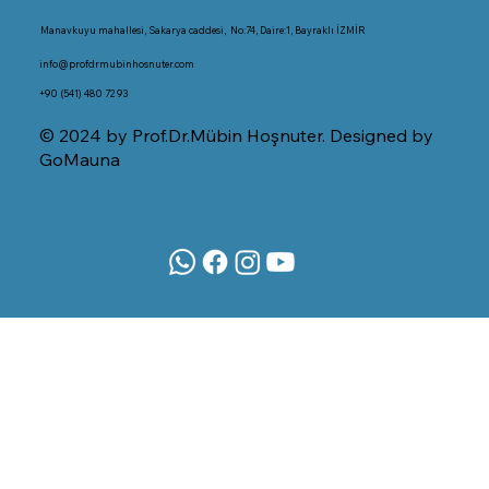
Manavkuyu mahallesi, Sakarya caddesi, No:74, Daire:1, Bayraklı İZMİR
info@profdrmubinhosnuter.com
+90 (541) 480 72 93
© 2024 by Prof.Dr.Mübin Hoşnuter. Designed by
GoMauna