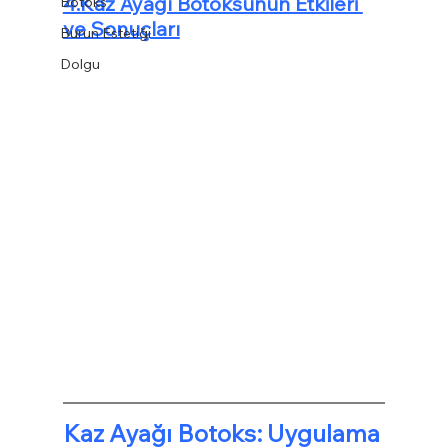
4.Kaz Ayağı Botoksunun Etkileri 
Botoks
ve Sonuçları
Burun Estetiği
Dolgu
Kaz Ayağı Botoks: Uygulama 