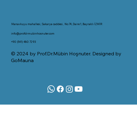
Manavkuyu mahallesi, Sakarya caddesi, No:74, Daire:1, Bayraklı İZMİR
info@profdrmubinhosnuter.com
+90 (541) 480 72 93
© 2024 by Prof.Dr.Mübin Hoşnuter. Designed by
GoMauna