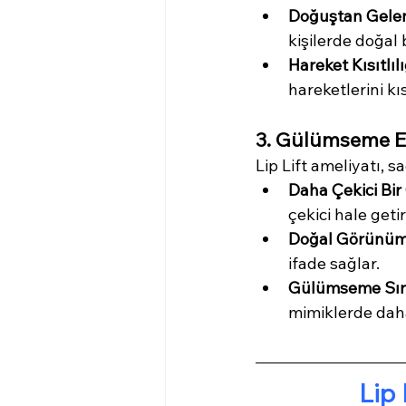
Doğuştan Gelen
kişilerde doğal 
Hareket Kısıtlılı
hareketlerini kıs
3. Gülümseme Es
Lip Lift ameliyatı, 
Daha Çekici Bi
çekici hale getiri
Doğal Görünüm
ifade sağlar.
Gülümseme Sır
mimiklerde daha
Lip 