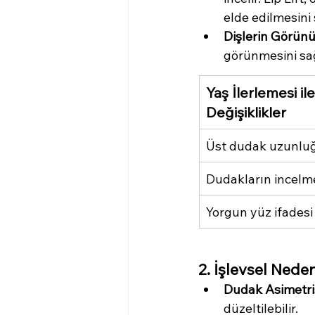
elde edilmesini 
Dişlerin Görünü
görünmesini sağl
Yaş İlerlemesi il
Değişiklikler
Üst dudak uzunlu
Dudakların incelm
Yorgun yüz ifadesi
2. İşlevsel Nede
Dudak Asimetris
düzeltilebilir.