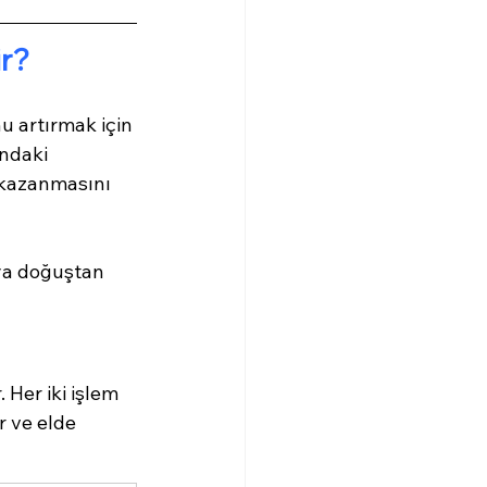
ir?
 artırmak için 
ındaki 
 kazanmasını 
ya doğuştan 
Her iki işlem 
 ve elde 