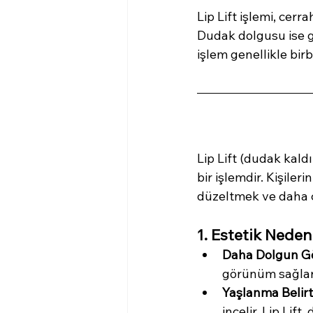
Lip Lift işlemi, cerr
Dudak dolgusu ise ge
işlem genellikle birb
Lip Lift (dudak kald
bir işlemdir. Kişiler
düzeltmek ve daha ç
1. Estetik Nede
Daha Dolgun G
görünüm sağlar.
Yaşlanma Belirti
incelir. Lip Li