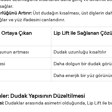
sağlar.
rlüğünü Artırır:
 Üst dudağın kısalması, üst dişlerin dah
ar ve yüz ifadesini canlandırır.
e Ortaya Çıkan 
Lip Lift ile Sağlanan Çö
ğunun artması
Dudak uzunluğu kısaltılır
esi
Daha dolgun bir dudak gö
Daha enerjik bir yüz görün
nler: Dudak Yapısının Düzeltilmesi
i:
 Dudaklar arasında asimetri olduğunda, Lip Lift ile b