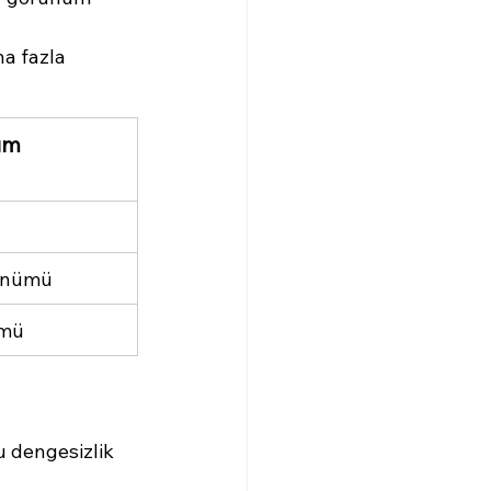
a fazla 
züm
rünümü
ümü
u dengesizlik 