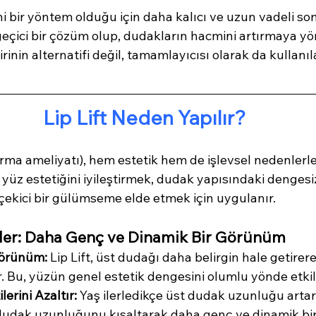
ahi bir yöntem olduğu için daha kalıcı ve uzun vadeli son
çici bir çözüm olup, dudakların hacmini artırmaya yönel
irinin alternatifi değil, tamamlayıcısı olarak da kullanıla
Lip Lift Neden Yapılır?
ırma ameliyatı), hem estetik hem de işlevsel nedenlerle 
in yüz estetiğini iyileştirmek, dudak yapısındaki dengesiz
ekici bir gülümseme elde etmek için uygulanır.
nler: Daha Genç ve Dinamik Bir Görünüm
örünüm:
 Lip Lift, üst dudağı daha belirgin hale getirer
 Bu, yüzün genel estetik dengesini olumlu yönde etkil
lerini Azaltır:
 Yaş ilerledikçe üst dudak uzunluğu artar
ft, dudak uzunluğunu kısaltarak daha genç ve dinamik b