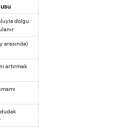
gusu
luyla dolgu 
lanır
ay arasında)
i artırmak
tamamı
 dudak 
r