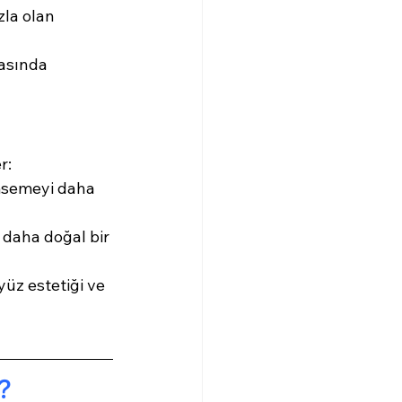
la olan 
asında 
r:
msemeyi daha 
 daha doğal bir 
yüz estetiği ve 
?