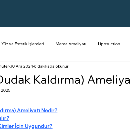
Yüz ve Estetik İşlemleri
Meme Ameliyatı
Liposuction
nuter
30 Ara 2024
6 dakikada okunur
Jinekomasti
Botoks
Burun Estetiği
Dolgu
(Dudak Kaldırma) Ameliya
 2025
ldırma) Ameliyatı Nedir?
ılır?
 Kimler İçin Uygundur?