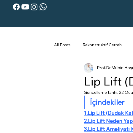
All Posts
Rekonstrüktif Cerrahi
Prof.Dr.Mübin Hoş
Kepçe Kulak
Karın Germe
Lip Lift 
Güncelleme tarihi:
22 Oca
İçindekiler
1.Lip Lift (Dudak Ka
2.Lip Lift Neden Yap
3.Lip Lift Ameliyatı