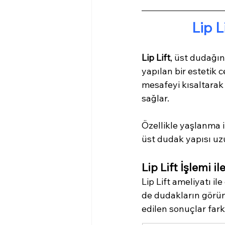
Lip L
Lip Lift
, üst dudağı
yapılan bir estetik c
mesafeyi kısaltarak
sağlar.
Özellikle yaşlanma 
üst dudak yapısı uzun
Lip Lift İşlemi i
Lip Lift ameliyatı i
de dudakların görün
edilen sonuçlar farkl