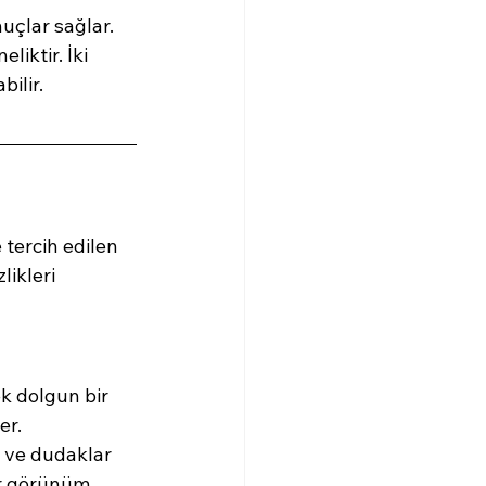
uçlar sağlar. 
iktir. İki 
bilir.
tercih edilen 
likleri 
ek dolgun bir 
er.
 ve dudaklar 
ir görünüm 