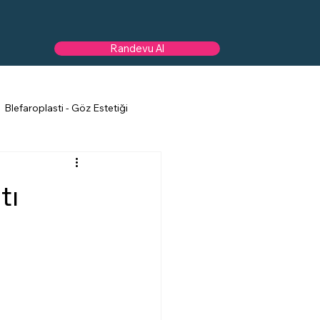
Randevu Al
Blefaroplasti - Göz Estetiği
tı