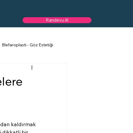
Randevu Al
Blefaroplasti - Göz Estetiği
lere
adan kaldırmak 
dikkatli bir 