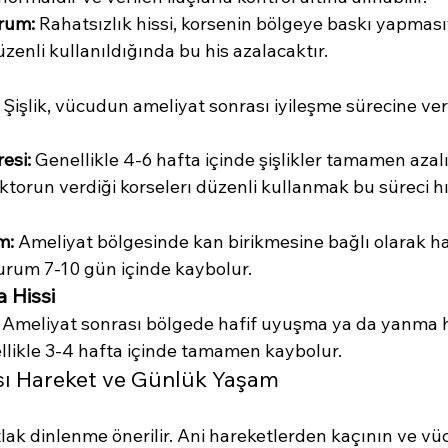
rum:
 Rahatsızlık hissi, korsenin bölgeye baskı yapmasıyl
düzenli kullanıldığında bu his azalacaktır.
 Şişlik, vücudun ameliyat sonrası iyileşme sürecine verd
esi:
 Genellikle 4-6 hafta içinde şişlikler tamamen azalır
torun verdiği korselerı düzenli kullanmak bu süreci hız
m:
 Ameliyat bölgesinde kan birikmesine bağlı olarak ha
 durum 7-10 gün içinde kaybolur.
 Hissi
 Ameliyat sonrası bölgede hafif uyuşma ya da yanma hi
llikle 3-4 hafta içinde tamamen kaybolur.
sı Hareket ve Günlük Yaşam
lak dinlenme önerilir. Ani hareketlerden kaçının ve v