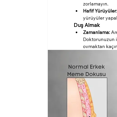
zorlamayın.
Hafif Yürüyüler
yürüyüler yapabi
Duş Almak
Zamanlama:
 Am
Doktorunuzun izn
ovmaktan kaçın