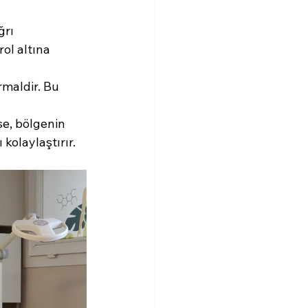
rı 
ol altına 
maldir. Bu 
se, bölgenin 
kolaylaştırır.