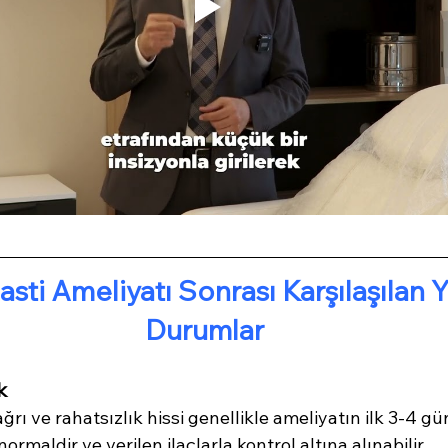
sti Ameliyatı Sonrası Karşılaşılan Y
Durumlar
k
 ağrı ve rahatsızlık hissi genellikle ameliyatın ilk 3-4 
ormaldir ve verilen ilaçlarla kontrol altına alınabilir.