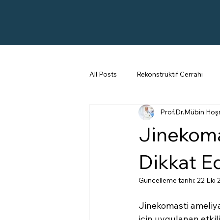
All Posts
Rekonstrüktif Cerrahi
Prof.Dr.Mübin Hoş
Kepçe Kulak
Karın Germe
Jinekoma
Dikkat E
Güncelleme tarihi:
22 Eki
Jinekomasti ameliya
için uygulanan etkili