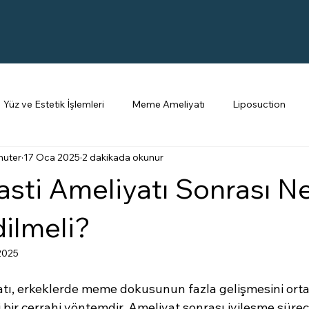
Yüz ve Estetik İşlemleri
Meme Ameliyatı
Liposuction
nuter
17 Oca 2025
2 dakikada okunur
Jinekomasti
Botoks
Burun Estetiği
Dolgu
sti Ameliyatı Sonrası Ne
dilmeli?
 2025
tı, erkeklerde meme dokusunun fazla gelişmesini ort
 bir cerrahi yöntemdir. Ameliyat sonrası iyileşme süreci 