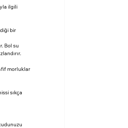
a ilgili 
iği bir 
. Bol su 
landırır.
fif morluklar 
ssi sıkça 
ücudunuzu 