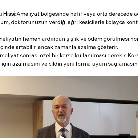
ı Hissi:
Ameliyat bölgesinde hafif veya orta derecede ağ
urum, doktorunuzun verdiği ağrı kesicilerle kolayca kontr
eliyatın hemen ardından şişlik ve ödem görülmesi nor
t içinde artabilir, ancak zamanla azalma gösterir.
meliyat sonrası özel bir korse kullanılması gerekir. Kor
liğin azalmasını ve cildin yeni forma uyum sağlamasını 