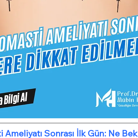
 Ameliyatı Sonrası İlk Gün: Ne Be