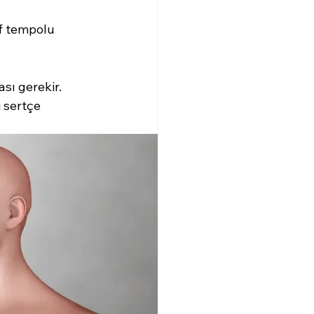
f tempolu 
sı gerekir. 
i sertçe 