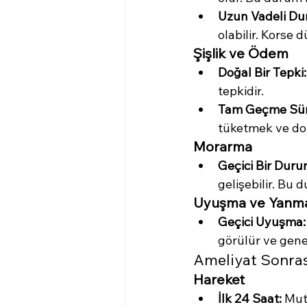
Uzun Vadeli Du
olabilir. Korse 
Şişlik ve Ödem
Doğal Bir Tepki:
tepkidir.
Tam Geçme Sür
tüketmek ve dok
Morarma
Geçici Bir Duru
gelişebilir. Bu
Uyuşma ve Yanma
Geçici Uyuşma:
görülür ve gene
Ameliyat Sonra
Hareket
İlk 24 Saat:
 Mut