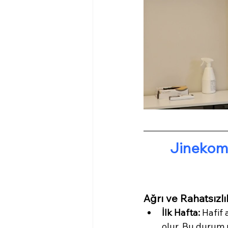
Jinekoma
Ağrı ve Rahatsızlı
İlk Hafta:
 Hafif
olur. Bu durum n